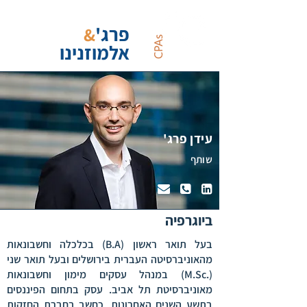
פרג'
&
אלמוזנינו
עידן פרג'
שותף



ביוגרפיה
בעל תואר ראשון (B.A) בכלכלה וחשבונאות
מהאוניברסיטה העברית בירושלים ובעל תואר שני
(.M.Sc) במנהל עסקים מימון וחשבונאות
מאוניברסיטת תל אביב. עסק בתחום הפיננסים
בתשע השנים האחרונות, כחשב בחברת החזקות